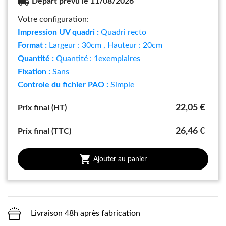
local_shipping
Départ prévu le 11/08/2026
Votre configuration:
Impression UV quadri :
Quadri recto
Format :
Largeur : 30cm
, Hauteur : 20cm
Quantité :
Quantité : 1exemplaires
Fixation :
Sans
Controle du fichier PAO :
Simple
22,05 €
Prix final (HT)
26,46 €
Prix final (TTC)

Ajouter au panier
Livraison 48h après fabrication