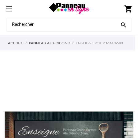
shopping_cart

ACCUEIL
PANNEAU ALU-DIBOND
ENSEIGNE POUR MAGASIN