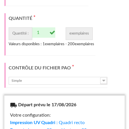
*
QUANTITÉ
Quantité :
exemplaires
Valeurs disponibles :
1
exemplaires -
200
exemplaires
*
CONTRÔLE DU FICHIER PAO
Simple
local_shipping
Départ prévu le 17/08/2026
Votre configuration:
Impression UV Quadri :
Quadri recto