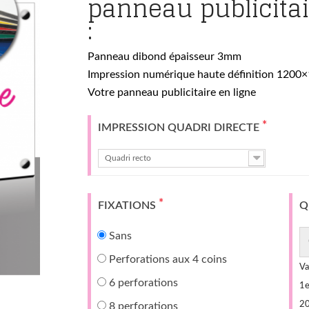
panneau publicitai
:
Panneau dibond épaisseur 3mm
Impression numérique haute définition 1200
Votre panneau publicitaire en ligne
*
IMPRESSION QUADRI DIRECTE
Quadri recto
*
FIXATIONS
Q
Sans
Perforations aux 4 coins
Va
6 perforations
1
e
2
8 perforations