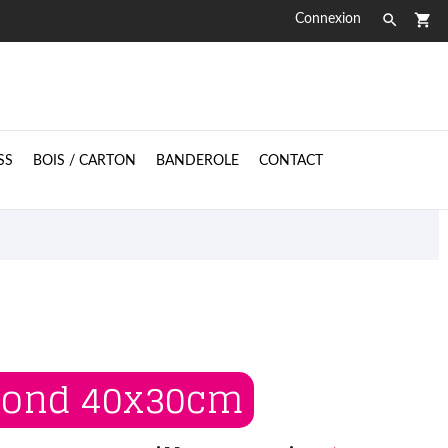

shopping_cart
Connexion
SS
BOIS / CARTON
BANDEROLE
CONTACT

bond 40x30cm