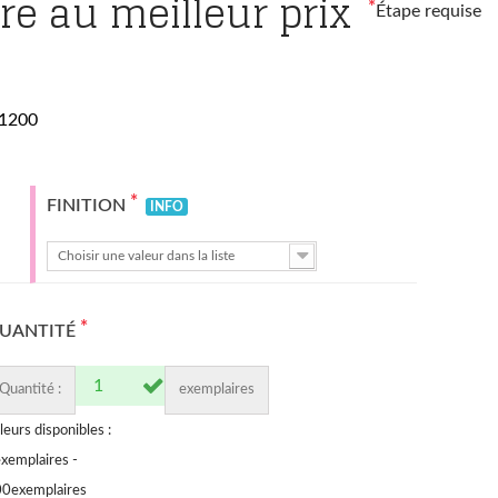
re au meilleur prix
*
Étape requise
×1200
*
FINITION
INFO
Choisir une valeur dans la liste
*
UANTITÉ
Quantité :
exemplaires
leurs disponibles :
xemplaires -
00
exemplaires