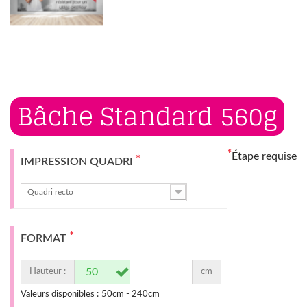
Bâche Standard 560g
*
Étape requise
*
IMPRESSION QUADRI
Quadri recto
*
FORMAT
Hauteur :
cm
Valeurs disponibles :
50
cm -
240
cm