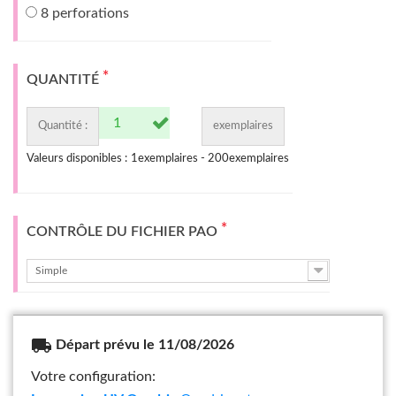
8 perforations
*
QUANTITÉ
Quantité :
exemplaires
Valeurs disponibles :
1
exemplaires -
200
exemplaires
*
CONTRÔLE DU FICHIER PAO
Simple
local_shipping
Départ prévu le 11/08/2026
Votre configuration: