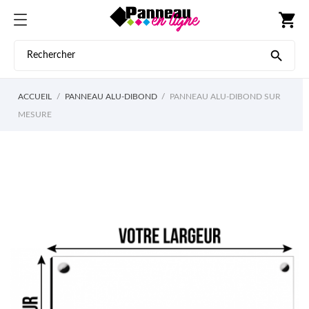
shopping_cart

ACCUEIL
PANNEAU ALU-DIBOND
PANNEAU ALU-DIBOND SUR
MESURE